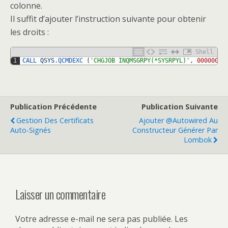
colonne.
Il suffit d’ajouter l’instruction suivante pour obtenir
les droits :
Shell
1
CALL 
QSYS
.QCMDEXC
(
'CHGJOB INQMSGRPY(*SYSRPYL)'
,
00000000
Publication Précédente
Publication Suivante
Gestion Des Certificats
Ajouter @Autowired Au
Auto-Signés
Constructeur Générer Par
Lombok
Laisser un commentaire
Votre adresse e-mail ne sera pas publiée.
Les