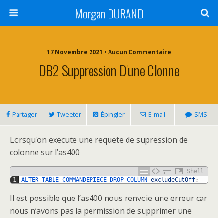
Morgan DURAND
17 Novembre 2021 • Aucun Commentaire
DB2 Suppression D’une Clonne
Partager
Tweeter
Épingler
E-mail
SMS
Lorsqu’on execute une requete de supression de
colonne sur l’as400
Shell
1
ALTER 
TABLE 
COMMANDEPIECE 
DROP 
COLUMN 
excludeCutOff
;
Il est possible que l’as400 nous renvoie une erreur car
nous n’avons pas la permission de supprimer une