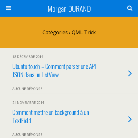
Morgan DURAND
Catégories ›
QML Trick
18 DÉCEMBRE 2014
Ubuntu touch – Comment parser une API
JSON dans un ListView
AUCUNE RÉPONSE
21 NOVEMBRE 2014
Comment mettre un background à un
TextField
AUCUNE RÉPONSE