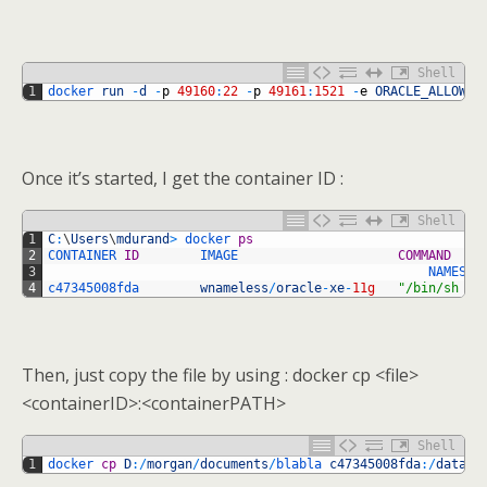
Shell
1
docker 
run
-
d
-
p
49160
:
22
-
p
49161
:
1521
-
e
ORACLE_ALLOW_R
Once it’s started, I get the container ID :
Shell
1
C
:
\
Users
\
mdurand
>
docker 
ps
2
CONTAINER 
ID
IMAGE                     
COMMAND
3
NAMES
4
c47345008fda        
wnameless
/
oracle
-
xe
-
11g
"/bin/sh -c
Then, just copy the file by using : docker cp <file>
<containerID>:<containerPATH>
Shell
1
docker 
cp
D
:
/
morgan
/
documents
/
blabla 
c47345008fda
:
/
data