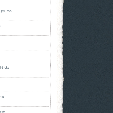
QML trick
s
l-tricks
ntu
assé