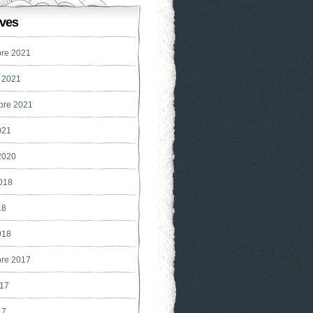
ves
re 2021
 2021
bre 2021
021
 2020
2018
18
018
re 2017
017
17