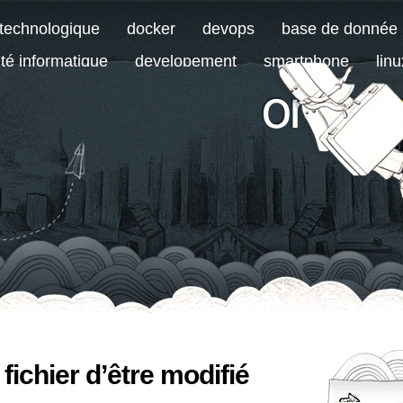
 technologique
docker
devops
base de donnée
ité informatique
developement
smartphone
linu
lassé
ichier d’être modifié