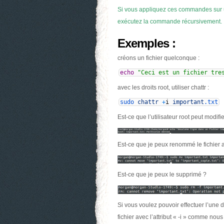
Si vous appliquez ces commandes sur un
exécutez la commande récursivement.
Exemples :
créons un fichier quelconque :
echo
"Ceci est un fichier tre
avec les droits root, utiliser chattr :
sudo
chattr
+
i
important
.txt
Est-ce que l’utilisateur root peut modifier
Est-ce que je peux renommé le fichier av
Est-ce que je peux le supprimé ?
Si vous voulez pouvoir effectuer l’une d
fichier avec l’attribut « -i » comme no