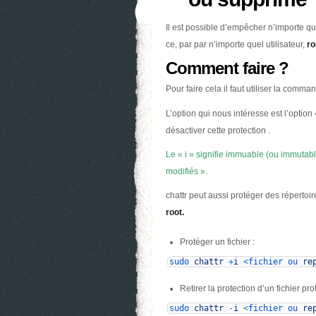
Il est possible d’empêcher n’importe q
ce, par par n’importe quel utilisateur,
ro
Comment faire ?
Pour faire cela il faut utiliser la comma
L’option qui nous intéresse est l’option « 
désactiver cette protection .
Le « i » signifie immuable (ou immutabl
modifiés ».
chattr peut aussi protéger des répertoir
root.
Protéger un fichier :
sudo
chattr
+
i
<
fichier
ou
re
Retirer la protection d’un fichier pr
sudo
chattr
-
i
<
fichier
ou
re