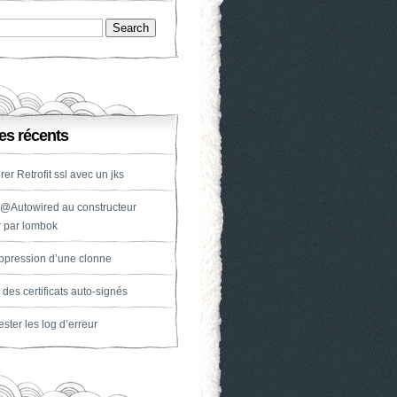
les récents
er Retrofit ssl avec un jks
 @Autowired au constructeur
 par lombok
pression d’une clonne
 des certificats auto-signés
ster les log d’erreur