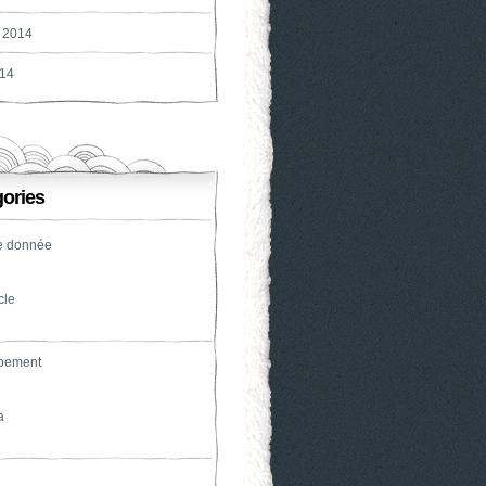
 2014
014
ories
e donnée
cle
pement
a