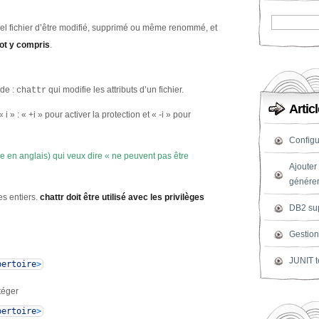
uel fichier d’être modifié, supprimé ou même renommé, et
ot y compris
.
nde :
qui modifie les attributs d’un fichier.
chattr
Artic
i » : « +i » pour activer la protection et « -i » pour
Configur
e en anglais) qui veux dire « ne peuvent pas être
Ajouter
générer
es entiers.
chattr doit être utilisé avec les privilèges
DB2 sup
Gestion
JUNIT te
pertoire
>
otéger
pertoire
>