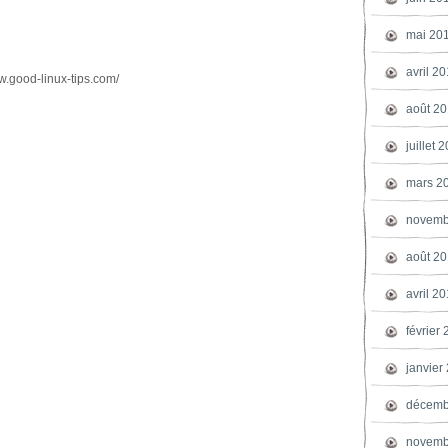
mai 20
avril 2
www.good-linux-tips.com/
août 2
juillet 
mars 2
novemb
août 2
avril 2
février
janvier
décemb
novemb