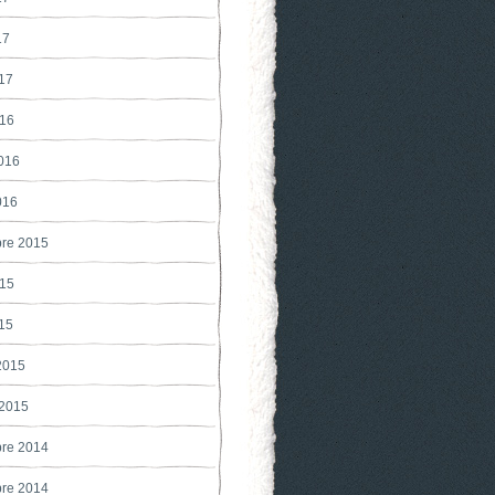
17
017
016
2016
016
re 2015
015
015
 2015
 2015
re 2014
re 2014