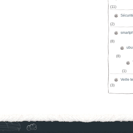
(11)
Sécurit
(2)
smartp
(8)
ubu
(8)
(1)
Veille 
(3)