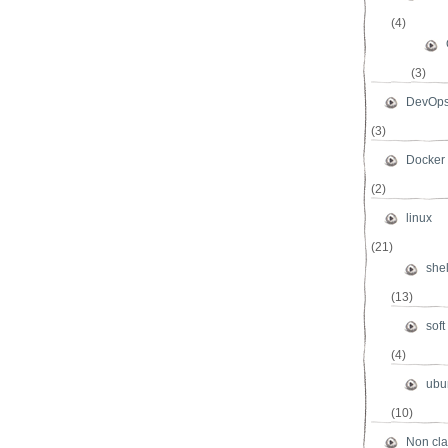
(4)
(3)
DevOp
(3)
Docker
(2)
linux
(21)
shel
(13)
soft
(4)
ubu
(10)
Non cl