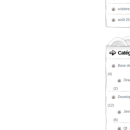
octobre
août 2
Catég
Base d
(4)
Ora
(2)
Develo
(12)
Jav
(6)
Qt