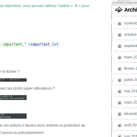
 répertoire, vous pouvez utilisez l’option « -R » pour
Archi
novemb
octobre
s important."
>
important
.txt
septem
mars 2
février
 le fichier ?
juillet 
ec les droits super utilisateurs ?
mai 20
mars 2
décemb
août 2
e ces actions il faudra donc enlever la protection du
us l’avons-vu précédemment :
juin 20