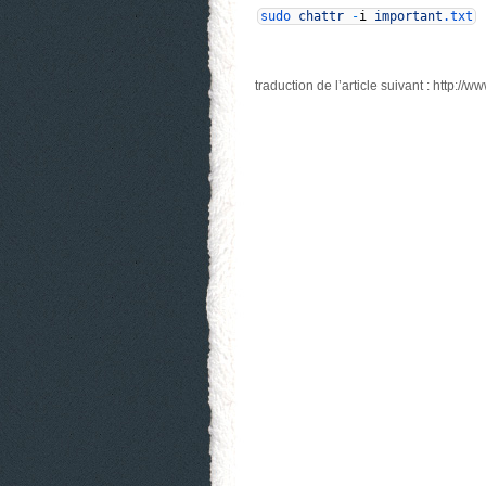
sudo
chattr
-
i
important
.txt
traduction de l’article suivant : http://