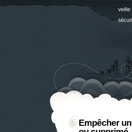
veille
sécur
non c
Empêcher un f
ou supprimé